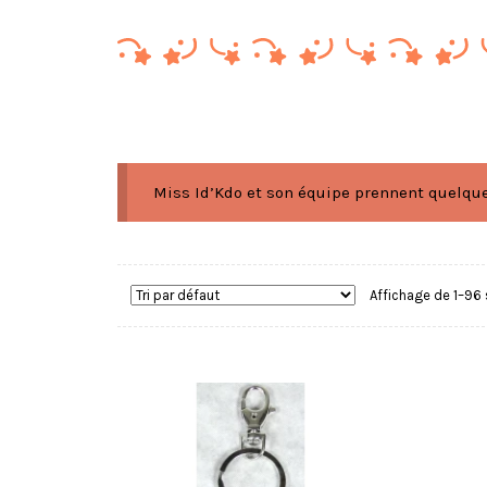
Miss Id’Kdo et son équipe prennent quelques
Affichage de 1–96 