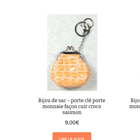
Bijou de sac – porte clé porte
Bijo
monnaie façon cuir croco
monn
saumon
9,00
€
LIRE LA SUITE