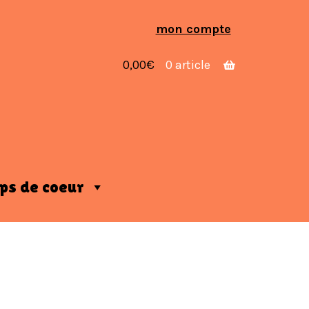
Aller
Aller
mon compte
à
au
la
contenu
0,00
€
0 article
navigation
ps de coeur