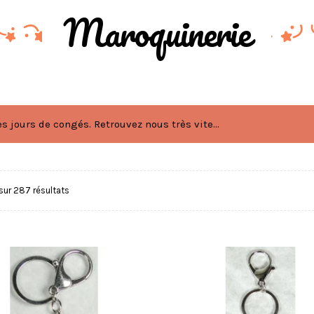
Maroquinerie
 jours de congés. Retrouvez nous très vite...
sur 287 résultats