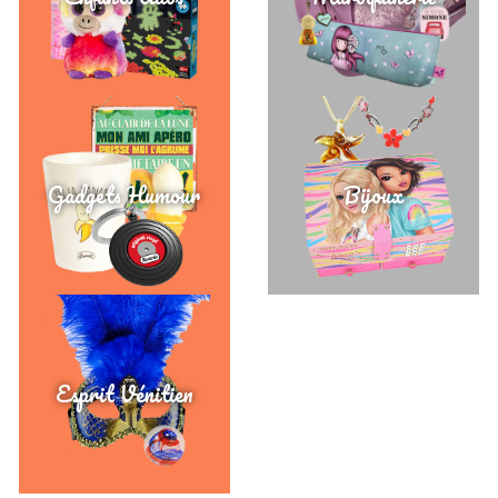
Gadgets Humour
Bijoux
Esprit Vénitien