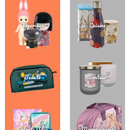
Figurines
Cuisine
Beauté
Senteur
Enfants Ados
Maroquinerie