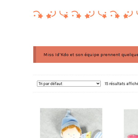
Miss Id’Kdo et son équipe prennent quelques
15 résultats affich