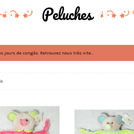
Peluches
 jours de congés. Retrouvez nous très vite...
és