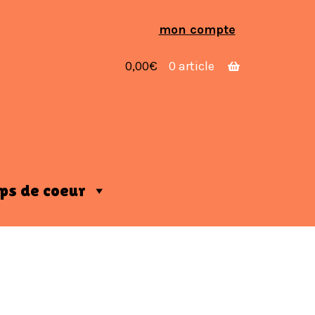
Aller
Aller
mon compte
à
au
la
contenu
0,00
€
0 article
navigation
ps de coeur