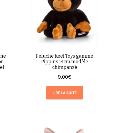
mme
Peluche Keel Toys gamme
on
Pippins 14cm modèle
el
chimpanzé
9,00
€
LIRE LA SUITE