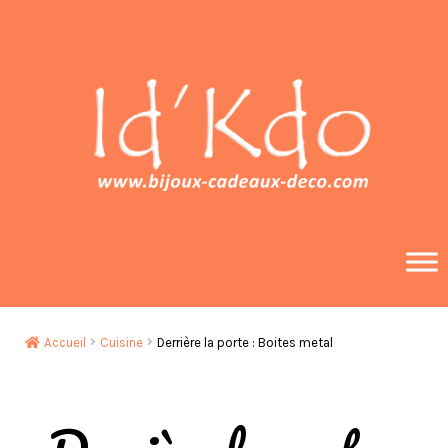
Aller
Aller
à
au
la
contenu
navigation
Accueil
Cuisine
Derrière la porte : Boites metal