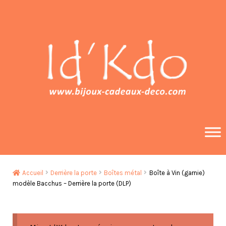
Aller
Aller
à
au
la
contenu
navigation
Accueil
Derrière la porte
Boîtes métal
Boîte à Vin (garnie)
modèle Bacchus – Derrière la porte (DLP)