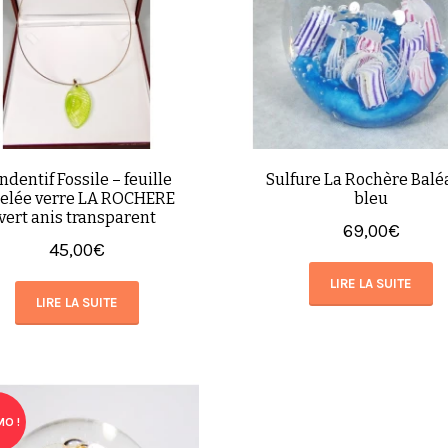
ndentif Fossile – feuille
Sulfure La Rochère Balé
selée verre LA ROCHERE
bleu
vert anis transparent
69,00
€
45,00
€
LIRE LA SUITE
LIRE LA SUITE
O !