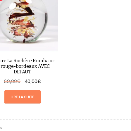
ure La Rochère Rumba or
t rouge-bordeaux AVEC
DEFAUT
Le
Le
69,00
€
40,00
€
prix
prix
initial
actuel
LIRE LA SUITE
était :
est :
69,00€.
40,00€.
és