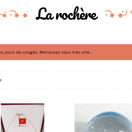
La rochère
 jours de congés. Retrouvez nous très vite...
és