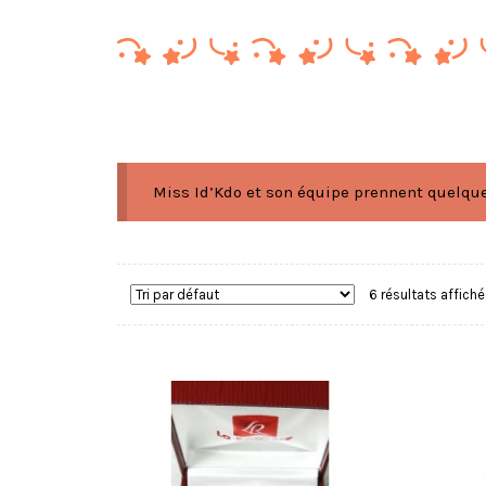
Miss Id’Kdo et son équipe prennent quelques
6 résultats affich