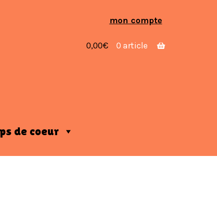
Aller
Aller
mon compte
à
au
la
contenu
0,00
€
0 article
navigation
ps de coeur