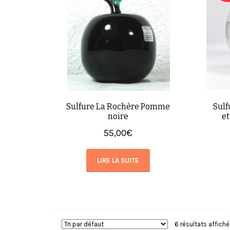
Sulfure La Rochère Pomme
Sulf
noire
e
55,00
€
LIRE LA SUITE
6 résultats affich