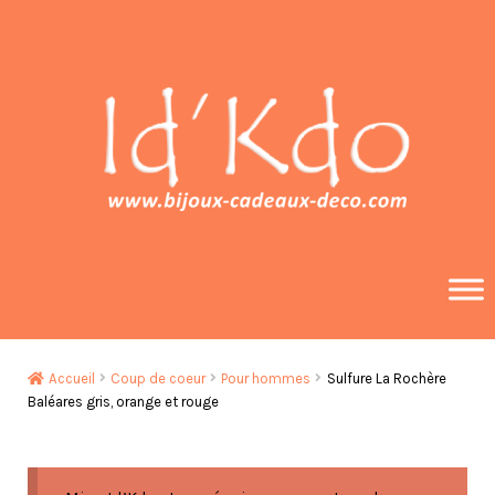
Aller
Aller
à
au
la
contenu
navigation
Accueil
Coup de coeur
Pour hommes
Sulfure La Rochère
Baléares gris, orange et rouge