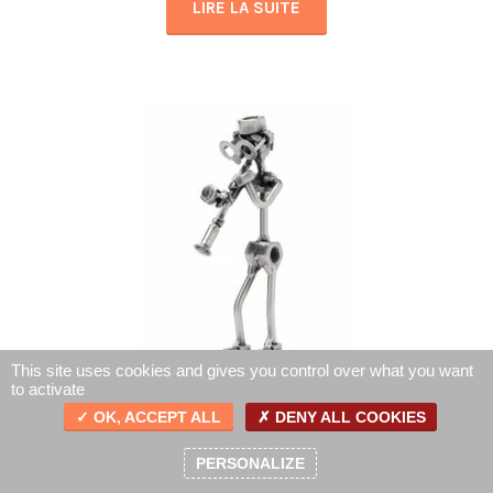
LIRE LA SUITE
This site uses cookies and gives you control over what you want
to activate
OK, ACCEPT ALL
DENY ALL COOKIES
Clarinette – clarinettiste Hinz&Kunst en acier
0
35,00
€
PERSONALIZE