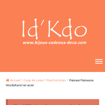
Aller
Aller
à
au
la
contenu
navigation
Accueil
Coup de coeur
Pour hommes
Fraiseur Fraiseuse
Hinz&Kunst en acier