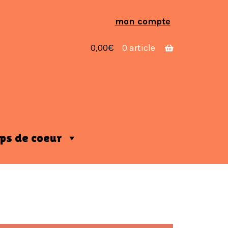
Aller
Aller
mon compte
à
au
la
contenu
0,00
€
0 article
navigation
ps de coeur