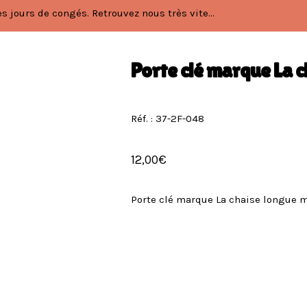
 jours de congés. Retrouvez nous très vite...
Porte clé marque La c
Réf. : 37-2F-048
12,00
€
Porte clé marque La chaise longue 