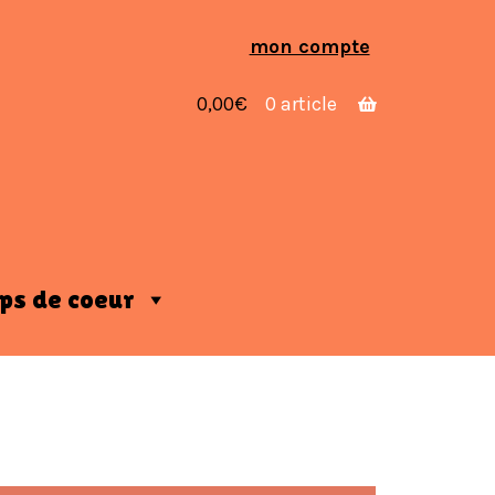
Aller
Aller
mon compte
à
au
la
contenu
0,00
€
0 article
navigation
ps de coeur