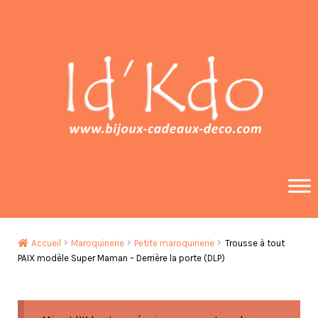
Aller
Aller
à
au
la
contenu
navigation
Accueil
Maroquinerie
Petite maroquinerie
Trousse à tout
PAIX modèle Super Maman – Derrière la porte (DLP)