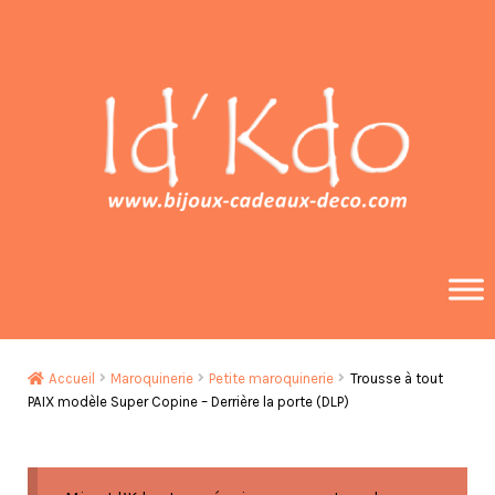
Aller
Aller
à
au
la
contenu
navigation
Accueil
Maroquinerie
Petite maroquinerie
Trousse à tout
PAIX modèle Super Copine – Derrière la porte (DLP)