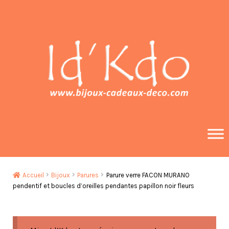
Aller
Aller
à
au
la
contenu
navigation
Accueil
Bijoux
Parures
Parure verre FACON MURANO
pendentif et boucles d’oreilles pendantes papillon noir fleurs