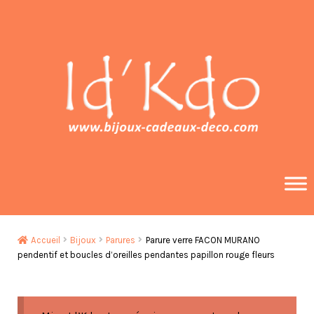
Aller
Aller
à
au
la
contenu
navigation
Accueil
Bijoux
Parures
Parure verre FACON MURANO
pendentif et boucles d’oreilles pendantes papillon rouge fleurs