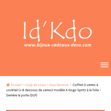
Aller
Aller
à
au
la
contenu
navigation
Accueil
Coup de coeur
Pour femmes
Coffret 2 verres à
cocktail (+ 6 dessous de verres) modèle A Gogo Spritz à la folie –
Derrière la porte (DLP)