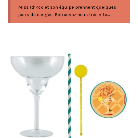
Miss Id’Kdo et son équipe prennent quelques
jours de congés. Retrouvez nous très vite...