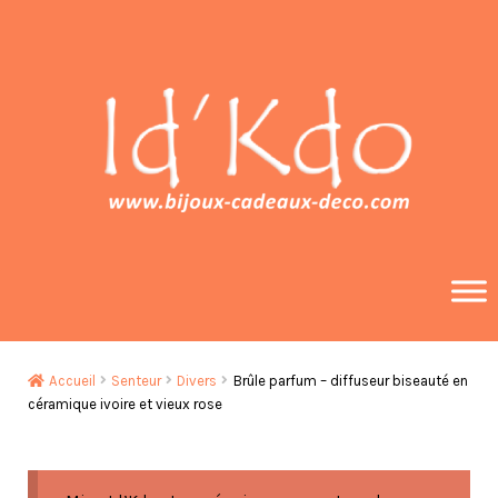
Aller
Aller
à
au
la
contenu
navigation
Accueil
Senteur
Divers
Brûle parfum – diffuseur biseauté en
céramique ivoire et vieux rose