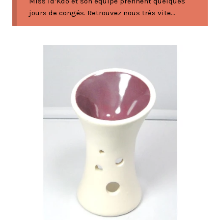
Miss Id’Kdo et son équipe prennent quelques
jours de congés. Retrouvez nous très vite...