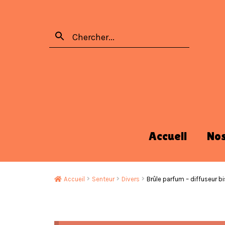
Accueil
No
Accueil
Senteur
Divers
Brûle parfum – diffuseur bi