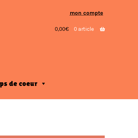
Aller
Aller
mon compte
à
au
la
contenu
0,00
€
0 article
navigation
ps de coeur