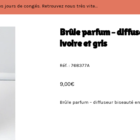
 jours de congés. Retrouvez nous très vite...
Brûle parfum – diffu
ivoire et gris
Réf. : 768377A
9,00
€
Brûle parfum – diffuseur biseauté en