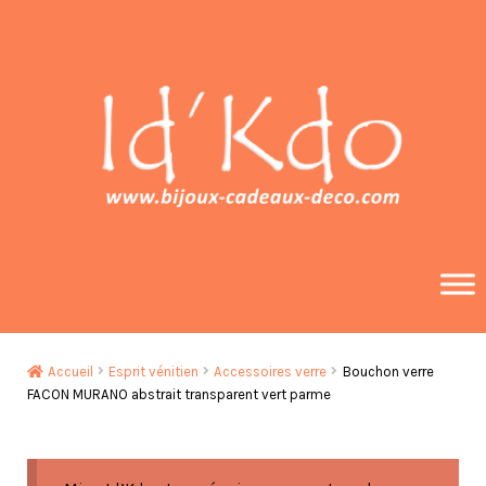
Aller
Aller
à
au
la
contenu
navigation
Accueil
Esprit vénitien
Accessoires verre
Bouchon verre
FACON MURANO abstrait transparent vert parme