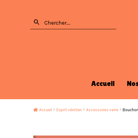
Accueil
No
Accueil
Esprit vénitien
Accessoires verre
Bouchon