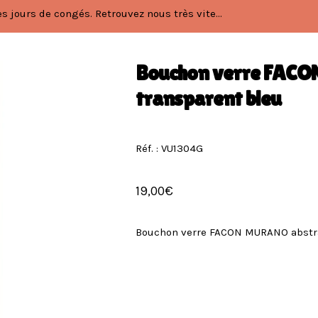
 jours de congés. Retrouvez nous très vite...
Bouchon verre FACO
transparent bleu
Réf. : VU1304G
19,00
€
Bouchon verre FACON MURANO abstra