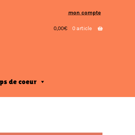
Aller
Aller
mon compte
à
au
la
contenu
0,00
€
0 article
navigation
ps de coeur