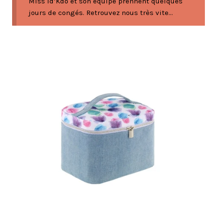
Miss Id’Kdo et son équipe prennent quelques
jours de congés. Retrouvez nous très vite...