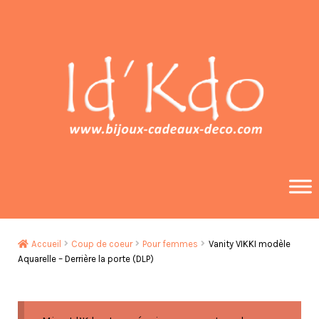
Aller
Aller
à
au
la
contenu
navigation
Accueil
Coup de coeur
Pour femmes
Vanity VIKKI modèle
Aquarelle – Derrière la porte (DLP)