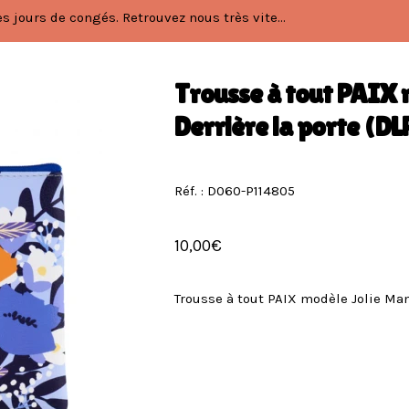
 jours de congés. Retrouvez nous très vite...
Trousse à tout PAIX 
Derrière la porte (DL
Réf. : D060-P114805
10,00
€
Trousse à tout PAIX modèle Jolie Mam