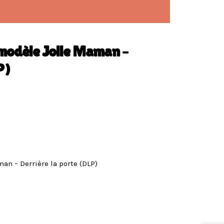
modèle Jolie Maman –
P)
an – Derrière la porte (DLP)