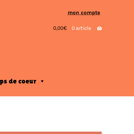
Aller
Aller
mon compte
à
au
la
contenu
0,00
€
0 article
navigation
ps de coeur