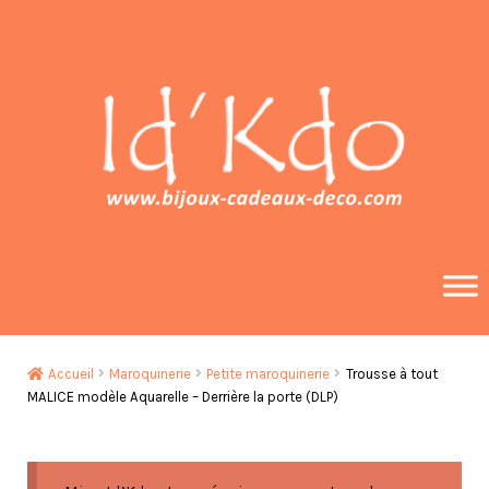
Aller
Aller
à
au
la
contenu
navigation
Accueil
Maroquinerie
Petite maroquinerie
Trousse à tout
MALICE modèle Aquarelle – Derrière la porte (DLP)