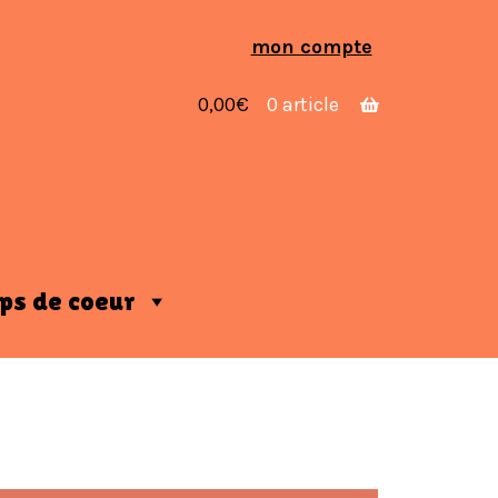
Aller
Aller
mon compte
à
au
la
contenu
0,00
€
0 article
navigation
ps de coeur