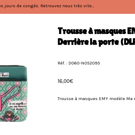
 jours de congés. Retrouvez nous très vite...
Trousse à masques E
Derrière la porte (DL
Réf. : D060-N052095
16,00
€
Trousse à masques EMY modèle Ma rés