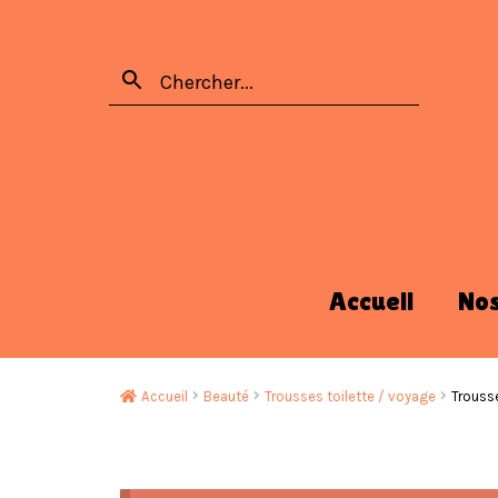
Accueil
No
Accueil
Beauté
Trousses toilette / voyage
Trouss