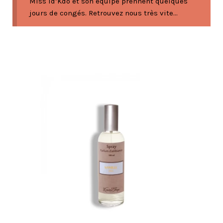
Miss Id’Kdo et son équipe prennent quelques
jours de congés. Retrouvez nous très vite...