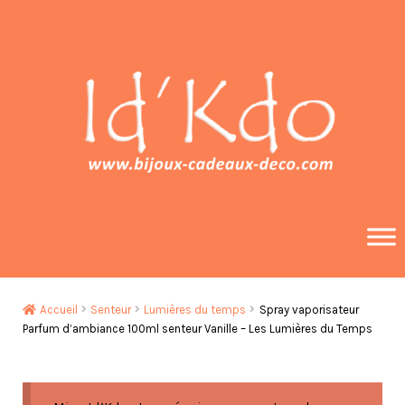
Aller
Aller
à
au
la
contenu
navigation
Accueil
Senteur
Lumières du temps
Spray vaporisateur
Parfum d’ambiance 100ml senteur Vanille – Les Lumières du Temps