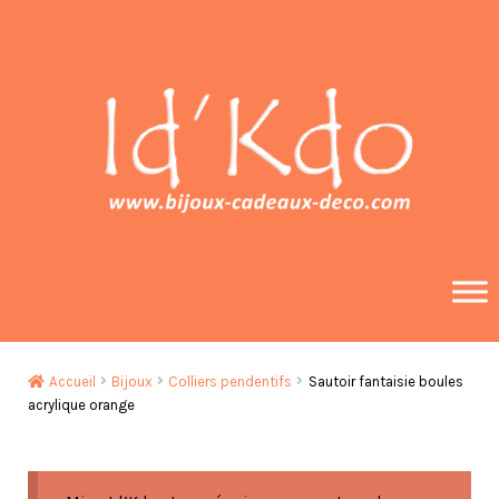
Aller
Aller
à
au
la
contenu
navigation
Accueil
Bijoux
Colliers pendentifs
Sautoir fantaisie boules
acrylique orange