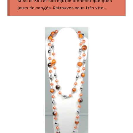
Miss Id’Kdo et son équipe prennent quelques
jours de congés. Retrouvez nous très vite...