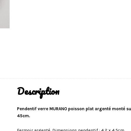
Description
Pendentif verre MURANO poisson plat argenté monté su
45cm.
Fermoir argenté. Dimensions pendentif : 4,2 x 4,5cm.