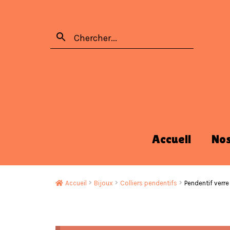
Accueil
No
Accueil
Bijoux
Colliers pendentifs
Pendentif verr