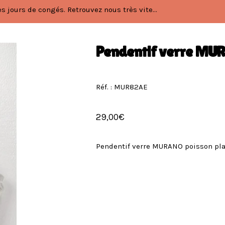
 jours de congés. Retrouvez nous très vite...
Pendentif verre MUR
Réf. : MUR82AE
29,00
€
Pendentif verre MURANO poisson pla