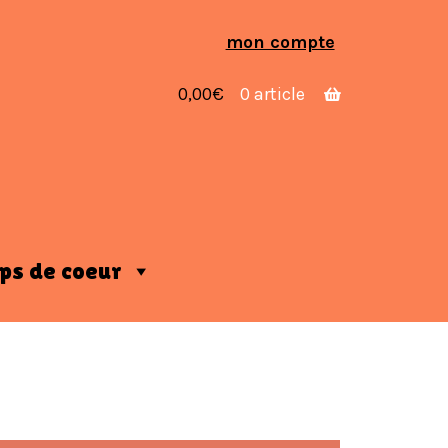
Aller
Aller
mon compte
à
au
la
contenu
0,00
€
0 article
navigation
ps de coeur