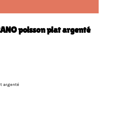
ANO poisson plat argenté
t argenté