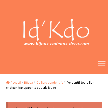
Aller
Aller
à
au
la
contenu
navigation
Accueil
Bijoux
Colliers pendentifs
Pendentif tourbillon
cristaux transparents et perle ivoire