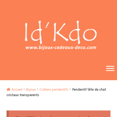
Aller
Aller
à
au
la
contenu
navigation
Accueil
Bijoux
Colliers pendentifs
Pendentif tête de chat
cristaux transparents