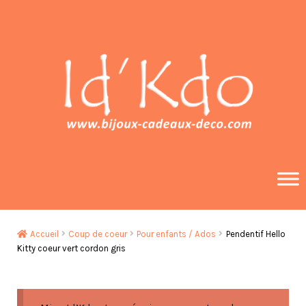
Aller
Aller
à
au
la
contenu
navigation
Accueil
Coup de coeur
Pour enfants / Ados
Pendentif Hello
Kitty coeur vert cordon gris