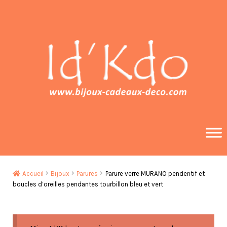
Aller
Aller
à
au
la
contenu
navigation
Accueil
Bijoux
Parures
Parure verre MURANO pendentif et
boucles d’oreilles pendantes tourbillon bleu et vert