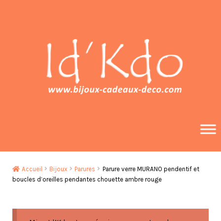
Aller
Aller
à
au
la
contenu
navigation
Accueil
Bijoux
Parures
Parure verre MURANO pendentif et
boucles d’oreilles pendantes chouette ambre rouge