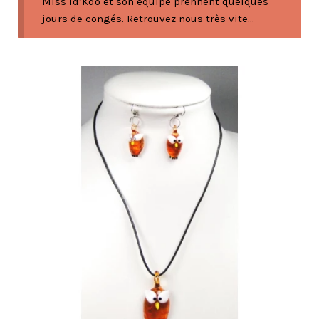
Miss Id’Kdo et son équipe prennent quelques
jours de congés. Retrouvez nous très vite...