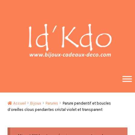
Aller
Aller
à
au
la
contenu
navigation
Accueil
Bijoux
Parures
Parure pendentif et boucles
d’oreilles clous pendantes cristal violet et transparent