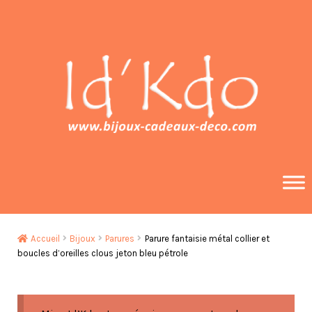
Aller
Aller
à
au
la
contenu
navigation
Accueil
Bijoux
Parures
Parure fantaisie métal collier et
boucles d’oreilles clous jeton bleu pétrole