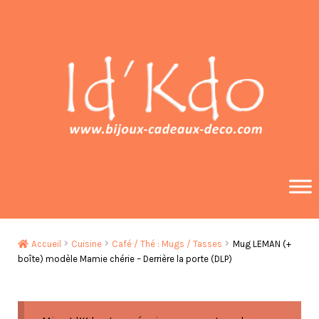
Aller
Aller
à
au
la
contenu
navigation
Accueil
Cuisine
Café / Thé : Mugs / Tasses
Mug LEMAN (+
boîte) modèle Mamie chérie – Derrière la porte (DLP)