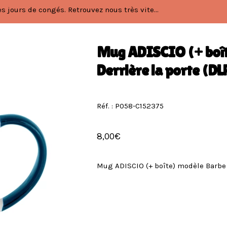
 jours de congés. Retrouvez nous très vite...
Mug ADISCIO (+ boît
Derrière la porte (DL
Réf. : P058-C152375
8,00
€
Mug ADISCIO (+ boîte) modèle Barbe à