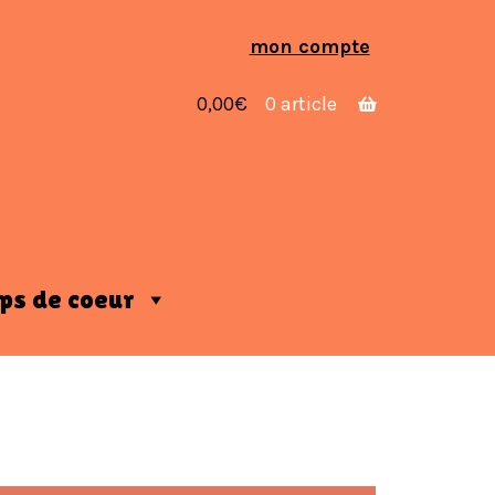
Aller
Aller
mon compte
à
au
la
contenu
0,00
€
0 article
navigation
ps de coeur