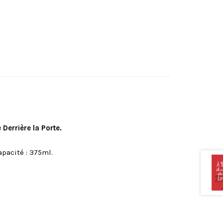
errière la Porte.
apacité : 375ml.