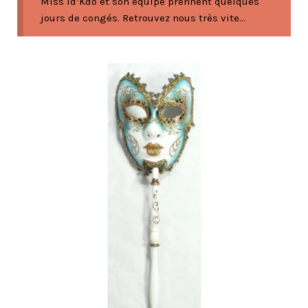
Miss Id’Kdo et son équipe prennent quelques
jours de congés. Retrouvez nous très vite...