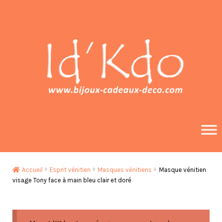
Aller
Aller
à
au
la
contenu
navigation
Accueil
Esprit vénitien
Masques vénitiens
Masque vénitien
visage Tony face à main bleu clair et doré