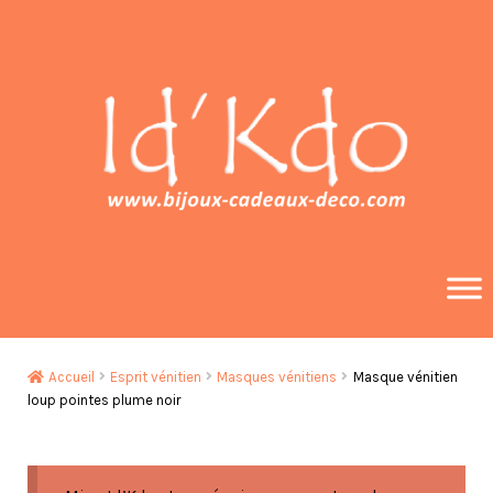
Aller
Aller
à
au
la
contenu
navigation
Accueil
Esprit vénitien
Masques vénitiens
Masque vénitien
loup pointes plume noir