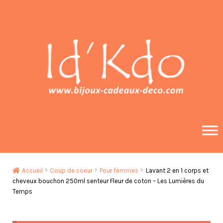
Aller
Aller
à
au
la
contenu
navigation
Accueil
Coup de coeur
Pour femmes
Lavant 2 en 1 corps et
cheveux bouchon 250ml senteur Fleur de coton – Les Lumières du
Temps