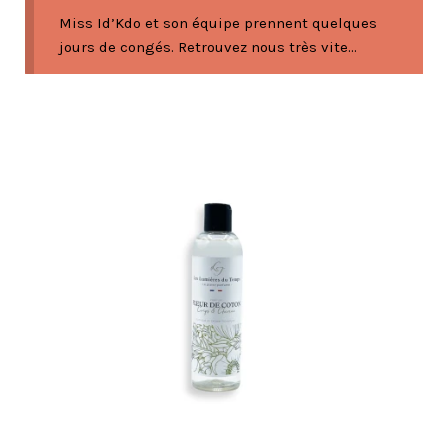
Miss Id’Kdo et son équipe prennent quelques
jours de congés. Retrouvez nous très vite...