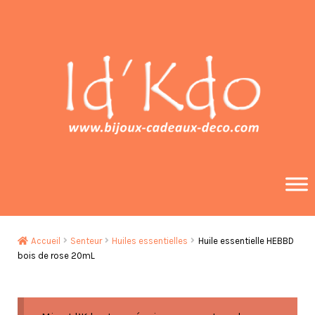
Aller
Aller
à
au
la
contenu
navigation
Accueil
Senteur
Huiles essentielles
Huile essentielle HEBBD
bois de rose 20mL