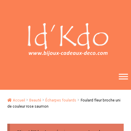
Aller
Aller
à
au
la
contenu
navigation
Accueil
Beauté
Écharpes foulards
Foulard fleur broche uni
de couleur rose saumon