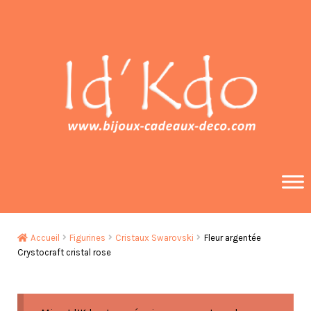
Aller
Aller
à
au
la
contenu
navigation
Accueil
Figurines
Cristaux Swarovski
Fleur argentée
Crystocraft cristal rose