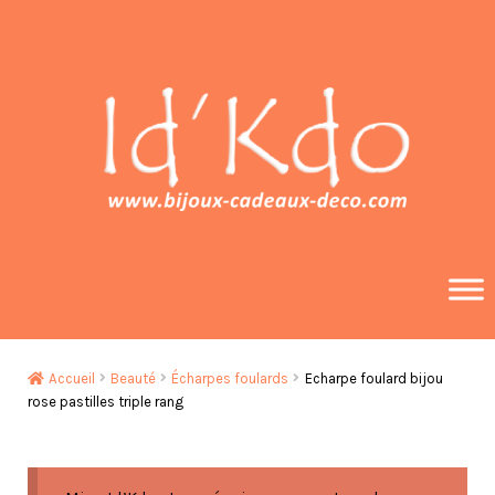
Aller
Aller
à
au
la
contenu
navigation
Accueil
Beauté
Écharpes foulards
Echarpe foulard bijou
rose pastilles triple rang