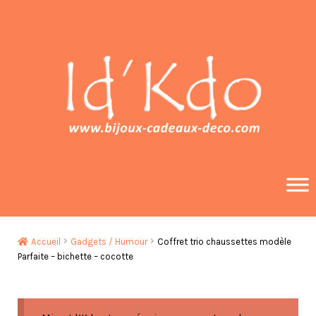
Aller
Aller
à
au
la
contenu
navigation
Accueil
Gadgets / Humour
Coffret trio chaussettes modèle
Parfaite – bichette – cocotte