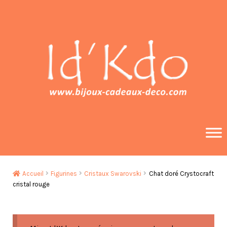
Aller
Aller
à
au
la
contenu
navigation
Accueil
Figurines
Cristaux Swarovski
Chat doré Crystocraft
cristal rouge