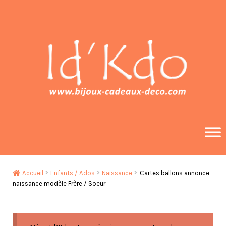
Aller
Aller
à
au
la
contenu
navigation
Accueil
Enfants / Ados
Naissance
Cartes ballons annonce
naissance modèle Frère / Soeur