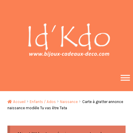
Aller
Aller
à
au
la
contenu
navigation
Accueil
Enfants / Ados
Naissance
Carte à gratter annonce
naissance modèle Tu vas être Tata