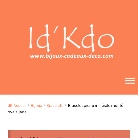
Aller
Aller
à
au
la
contenu
navigation
Accueil
Bijoux
Bracelets
Bracelet pierre minérale monté
ovale jade