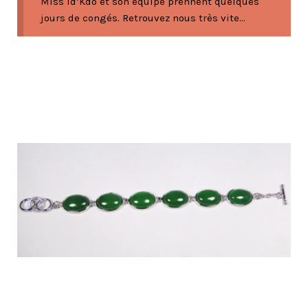
Miss Id’Kdo et son équipe prennent quelques
jours de congés. Retrouvez nous très vite...