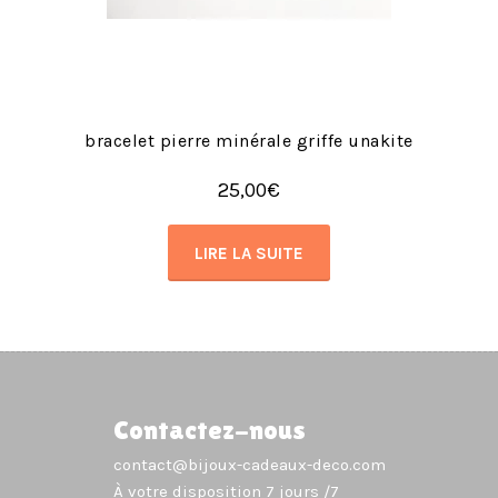
bracelet pierre minérale griffe unakite
25,00
€
LIRE LA SUITE
Contactez-nous
contact@bijoux-cadeaux-deco.com
À votre disposition 7 jours /7