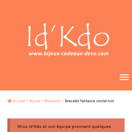
Aller
Aller
à
au
la
contenu
navigation
Accueil
Bijoux
Bracelets
Bracelet fantaisie cristal noir
Miss Id’Kdo et son équipe prennent quelques