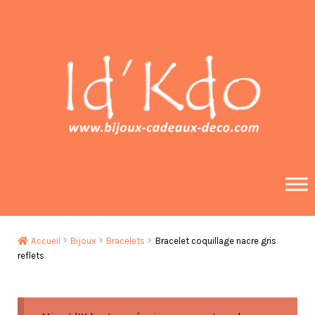
Aller
Aller
à
au
la
contenu
navigation
Accueil
Bijoux
Bracelets
Bracelet coquillage nacre gris
reflets