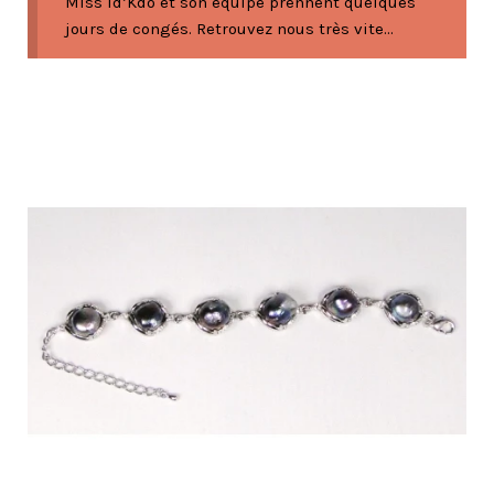
Miss Id’Kdo et son équipe prennent quelques
jours de congés. Retrouvez nous très vite...